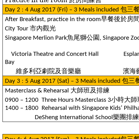
包三
Day 2 : 4 Aug 2017 (Fri) – 3 Meals included
早餐後於房
After Breakfast, practice in the room
市內觀光
City Tour
魚尾獅公園
Singapore Merlion Park
, Singapore Z
Victoria Theatre and Concert Hall
Espla
Bay
維多利亞劇院及音樂廳
濱海
包三
Day 3 : 5 Aug 2017 (Sat) – 3 Meals included
大師班及排練
Masterclass & Rehearsal
小時大師
0900 – 1200
Three Hours Masterclass 3
1400 – 1800
Rehearsal with Singapore Kids’ Phi
樂團排
DeSheng International School
包三