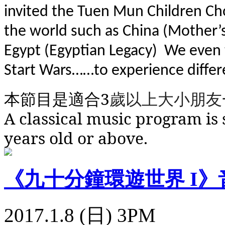
invited the Tuen Mun Children Choi
the world such as China (Mother’
Egypt (Egyptian Legacy)
We even t
Start Wars……to experience differe
本節目是適合
3
歲
以上大小朋友
A classical music program is 
years old or above.
《九十分鐘環遊世界 I》
2017.1.8 (日) 3PM