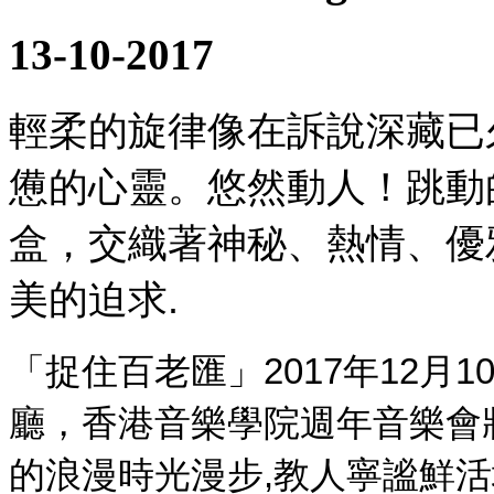
13-10-2017
輕柔的旋律像在訴說深藏已
憊的心靈。悠然動人！跳動
盒，交織著神秘、熱情、優
美的迫求
.
「捉住百老匯」
年
月
2017
12
1
廳，香港音樂學院週年音樂會
的浪漫時光漫步
教人寧謐鮮活
,