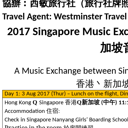
協辦︰西敏旅行社（旅行社牌
Travel Agent: Westminster Travel
2017 Singapore Music Exc
加坡
A Music Exchange between Si
香港丶新加
Day 1: 3 Aug 2017 (Thur) – Lunch on the flight, Di
香港
Q
Q
新加坡
中午
Hong Kong
Singapore
(
) 11:
住宿
Accommodation
:
Check in Singapore Nanyang Girls’ Boarding Schoo
Practice in the room
於房間練習