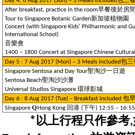
Day 4: 6 Aug 2017 (Sun) – 3 Meals included
早餐後於房
After breakfast, practice in the room
新加坡植物園
Tour to Singapore Botanic Garden
Concert (with Singapore Kids’ Philharmonic and 
International School)
音樂會
1400 – 1800 Concert at Singapore Chinese Cultura
包三
Day 5 : 7 Aug 2017 (Mon) – 3 Meals included
聖淘沙一日遊
Singapore Sentosa and Day Tour
聖淘沙沙灘
Sentosa Beach
環球影城
Universal Studios Singapore
包
Day 6 : 8 Aug 2017 (Tue) – Breakfast included
回港
下午
Q
Singapore
Hong Kong
(
) 12:55 – 16:55
以上行程只作參考
*
,