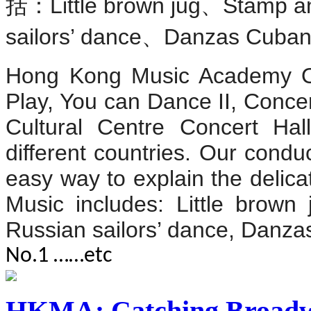
括：
、
Little brown jug
Stamp a
、
sailors’ dance
Danzas Cuban
Hong Kong Music Academy Or
Play, You can Dance II, Conc
Cultural Centre Concert Ha
different countries. Our cond
easy way to explain the delica
Music includes: Little brown
Russian sailors’ dance, Danz
No.1 ……etc
HKMA: Catching Broad